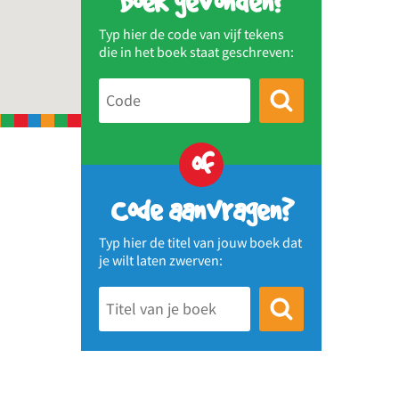
Boek gevonden?
Typ hier de code van vijf tekens
die in het boek staat geschreven:
of
Code aanvragen?
Typ hier de titel van jouw boek dat
je wilt laten zwerven: