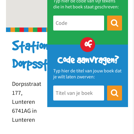
Typ hier de code van vijf tekens
die in het boek staat geschreven:
of
Station
Code aanvragen?
Dorpsstraat
Typ hier de titel van jouw boek dat
je wilt laten zwerven:
Dorpsstraat
177,
Lunteren
6741AG in
Lunteren