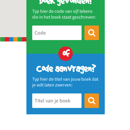
Boek gevonden?
Typ hier de code van vijf tekens
die in het boek staat geschreven:
of
Code aanvragen?
Typ hier de titel van jouw boek dat
je wilt laten zwerven: