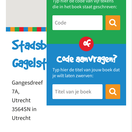
Typ hier de code van vijf tekens
die in het boek staat geschreven:
of
Stadsboerderij
Code aanvragen?
Gagelsteede
Typ hier de titel van jouw boek dat
je wilt laten zwerven:
Gangesdreef
7A,
Utrecht
3564SN in
Utrecht