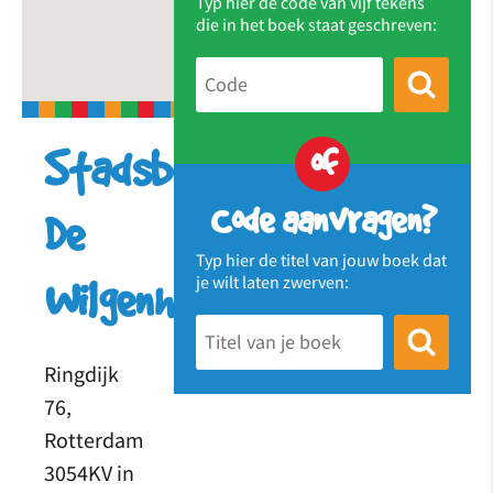
Typ hier de code van vijf tekens
die in het boek staat geschreven:
of
Stadsboerderij
Code aanvragen?
De
Typ hier de titel van jouw boek dat
je wilt laten zwerven:
Wilgenhof
Ringdijk
76,
Rotterdam
3054KV in