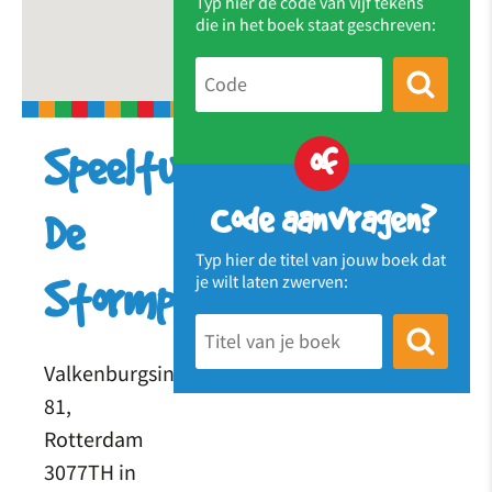
Typ hier de code van vijf tekens
die in het boek staat geschreven:
of
Speeltuin
Code aanvragen?
De
Typ hier de titel van jouw boek dat
je wilt laten zwerven:
Stormpolder
Valkenburgsingel
81,
Rotterdam
3077TH in