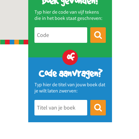
Boek gevonden?
Typ hier de code van vijf tekens
die in het boek staat geschreven:
of
Code aanvragen?
Typ hier de titel van jouw boek dat
je wilt laten zwerven: