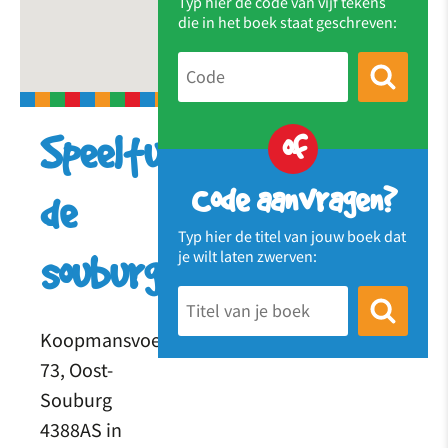
Typ hier de code van vijf tekens
die in het boek staat geschreven:
of
Speeltuin
Code aanvragen?
de
Typ hier de titel van jouw boek dat
je wilt laten zwerven:
souburgt
Koopmansvoetpad
73, Oost-
Souburg
4388AS in