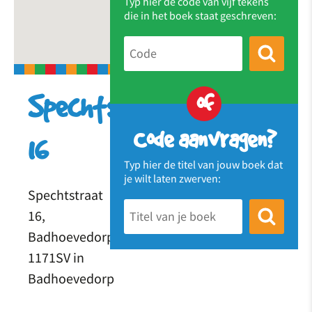
Typ hier de code van vijf tekens
die in het boek staat geschreven:
of
Spechtstraat
Code aanvragen?
16
Typ hier de titel van jouw boek dat
je wilt laten zwerven:
Spechtstraat
16,
Badhoevedorp
1171SV in
Badhoevedorp