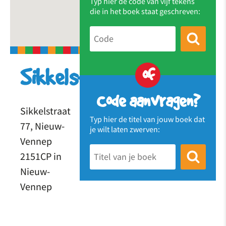
Typ hier de code van vijf tekens
die in het boek staat geschreven:
of
Sikkelstraat
Code aanvragen?
Sikkelstraat
Typ hier de titel van jouw boek dat
77, Nieuw-
je wilt laten zwerven:
Vennep
2151CP in
Nieuw-
Vennep