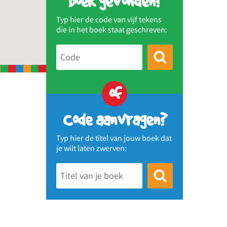
Boek gevonden?
Typ hier de code van vijf tekens
die in het boek staat geschreven:
of
Code aanvragen?
Typ hier de titel van jouw boek dat
je wilt laten zwerven: