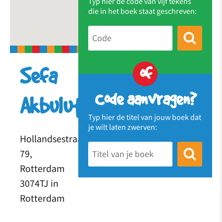
Typ hier de code van vijf tekens
die in het boek staat geschreven:
of
Sefa
Code aanvragen?
Akbulut
Typ hier de titel van jouw boek dat
je wilt laten zwerven:
Hollandsestraat
79,
Rotterdam
3074TJ in
Rotterdam