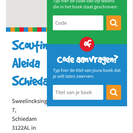
Typ hier de code van vijf tekens
die in het boek staat geschreven:
of
Scouting
Code aanvragen?
Aleida
Typ hier de titel van jouw boek dat
je wilt laten zwerven:
Schiedam
Sweelincksingel
7,
Schiedam
3122AL in