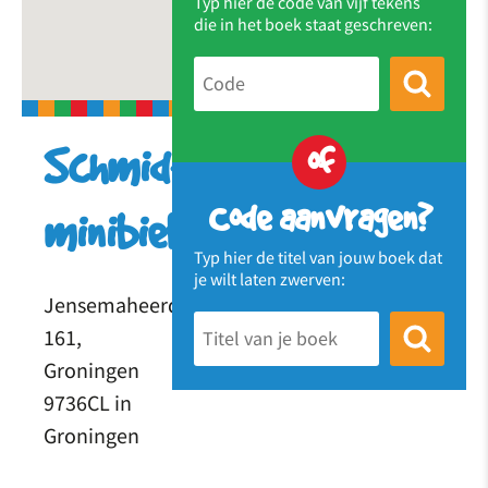
Typ hier de code van vijf tekens
die in het boek staat geschreven:
of
Schmidt’s
Code aanvragen?
minibieb
Typ hier de titel van jouw boek dat
je wilt laten zwerven:
Jensemaheerd
161,
Groningen
9736CL in
Groningen