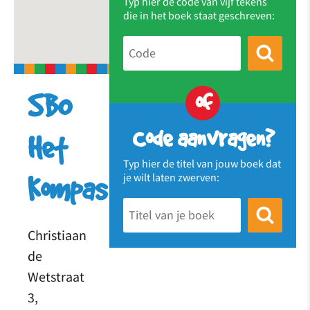
Typ hier de code van vijf tekens
die in het boek staat geschreven:
of
SBO
Code aanvragen?
Het
Typ hier de titel van jouw boek dat
je wilt laten zwerven:
Kompas
Christiaan
de
Wetstraat
3,