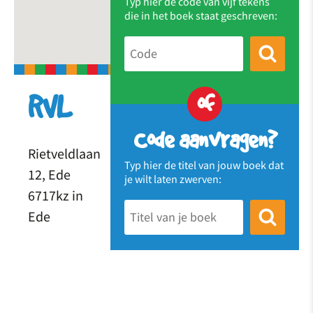
Typ hier de code van vijf tekens
die in het boek staat geschreven:
of
RVL
Code aanvragen?
Rietveldlaan
Typ hier de titel van jouw boek dat
12, Ede
je wilt laten zwerven:
6717kz in
Ede