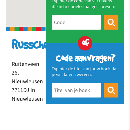
Typ hier de code van vijf tekens
die in het boek staat geschreven:
of
Russcher26
Code aanvragen?
Ruitenveen
Typ hier de titel van jouw boek dat
26,
je wilt laten zwerven:
Nieuwleusen
7711DJ in
Nieuwleusen