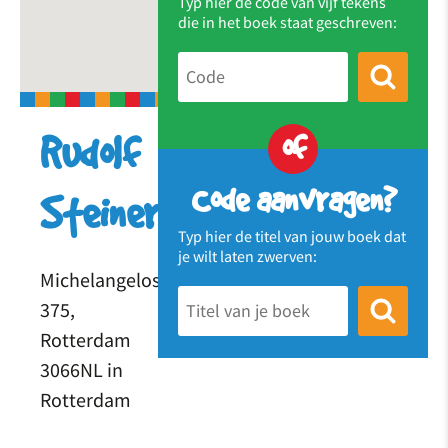
Typ hier de code van vijf tekens
die in het boek staat geschreven:
of
Rudolf
Code aanvragen?
Steinerschool
Typ hier de titel van jouw boek dat
je wilt laten zwerven:
Michelangelostraat
375,
Rotterdam
3066NL in
Rotterdam