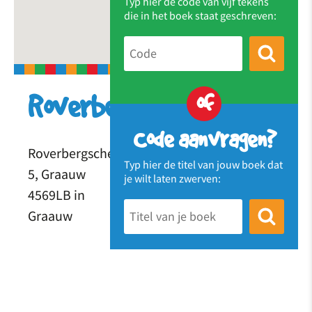
Typ hier de code van vijf tekens
die in het boek staat geschreven:
of
Roverberg
Code aanvragen?
Roverbergschestraat
Typ hier de titel van jouw boek dat
5, Graauw
je wilt laten zwerven:
4569LB in
Graauw