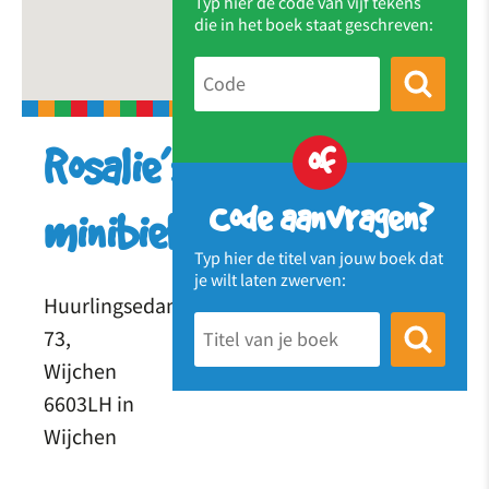
Typ hier de code van vijf tekens
die in het boek staat geschreven:
of
Rosalie’s
Code aanvragen?
minibieb
Typ hier de titel van jouw boek dat
je wilt laten zwerven:
Huurlingsedam
73,
Wijchen
6603LH in
Wijchen