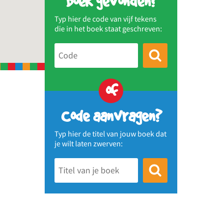
Boek gevonden?
Typ hier de code van vijf tekens
die in het boek staat geschreven:
of
Code aanvragen?
Typ hier de titel van jouw boek dat
je wilt laten zwerven: