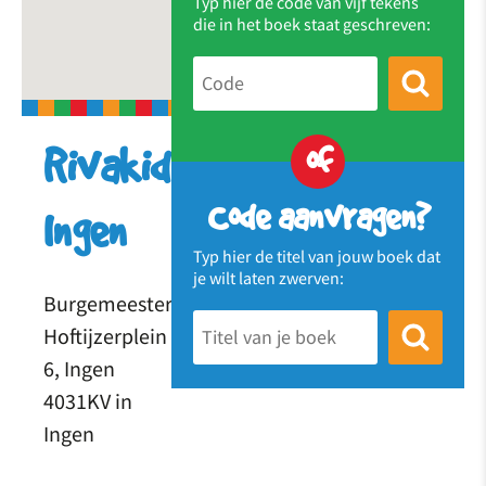
Typ hier de code van vijf tekens
die in het boek staat geschreven:
of
Rivakids
Code aanvragen?
Ingen
Typ hier de titel van jouw boek dat
je wilt laten zwerven:
Burgemeester
Hoftijzerplein
6, Ingen
4031KV in
Ingen