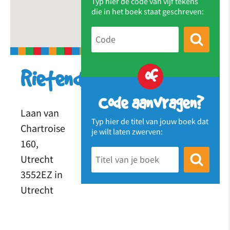
Typ hier de code van vijf tekens
die in het boek staat geschreven:
of
Rietendakschool
Code aanvragen?
Laan van
Typ hier de titel van jouw boek dat
Chartroise
je wilt laten zwerven:
160,
Utrecht
3552EZ in
Utrecht