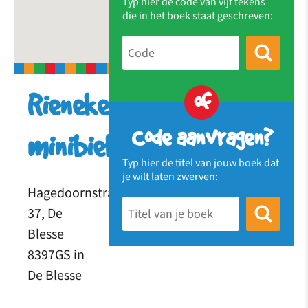
Typ hier de code van vijf tekens
die in het boek staat geschreven:
of
Rieneke’s
Code aanvragen?
minibieb
Typ hier de titel van jouw boek dat
je wilt laten zwerven:
Hagedoornstraat
37, De
Blesse
8397GS in
De Blesse