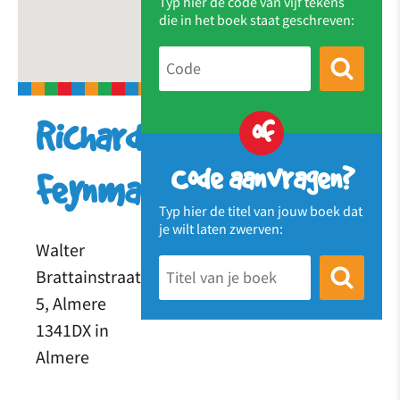
Typ hier de code van vijf tekens
die in het boek staat geschreven:
of
Richard
Code aanvragen?
Feynmanstraat
Typ hier de titel van jouw boek dat
je wilt laten zwerven:
Walter
Brattainstraat
5, Almere
1341DX in
Almere