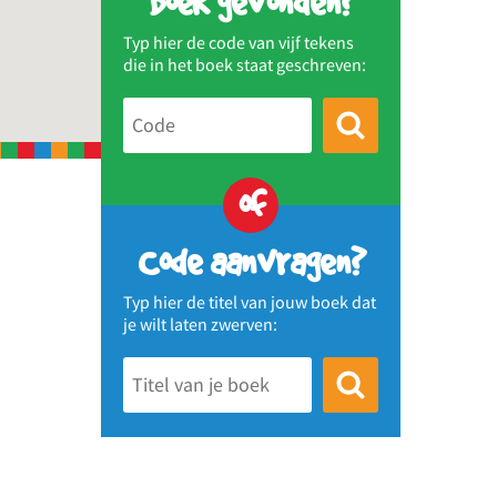
Boek gevonden?
Typ hier de code van vijf tekens
die in het boek staat geschreven:
of
Code aanvragen?
Typ hier de titel van jouw boek dat
je wilt laten zwerven: