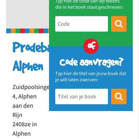
Typ hier de code van vijf tekens
die in het boek staat geschreven:
of
Prodeba
Code aanvragen?
Alphen
Typ hier de titel van jouw boek dat
je wilt laten zwerven:
Zuidpoolsingel
4, Alphen
aan den
Rijn
2408ze in
Alphen