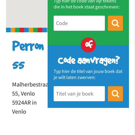
Typ hier de code van vijf tekens
die in het boek staat geschreven:
of
Perron
Code aanvragen?
55
Typ hier de titel van jouw boek dat
je wilt laten zwerven:
Malherbestraat
55, Venlo
5924AR in
Venlo