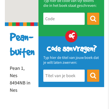
Typ hier de code van vijf tekens
die in het boek staat geschreven:
of
Pean-
Code aanvragen?
buiten
Typ hier de titel van jouw boek dat
je wilt laten zwerven:
Pean 1,
Nes
8494NB in
Nes