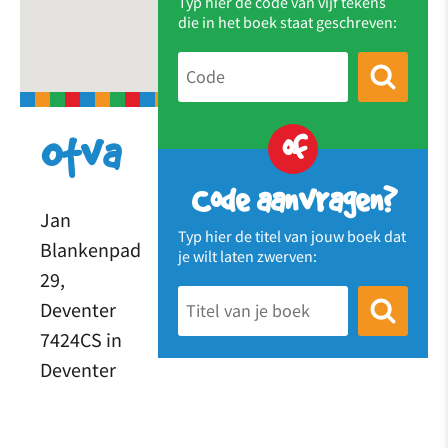
Typ hier de code van vijf tekens
die in het boek staat geschreven:
of
Otva
Code aanvragen?
Jan
Typ hier de titel van jouw boek dat
Blankenpad
je wilt laten zwerven:
29,
Deventer
7424CS in
Deventer