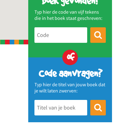
Boek gevonden?
Typ hier de code van vijf tekens
die in het boek staat geschreven:
of
Code aanvragen?
Typ hier de titel van jouw boek dat
je wilt laten zwerven: