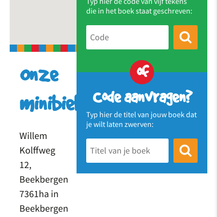
Typ hier de code van vijf tekens
die in het boek staat geschreven:
of
Onze
Code aanvragen?
minibieb
Typ hier de titel van jouw boek dat
je wilt laten zwerven:
Willem
Kolffweg
12,
Beekbergen
7361ha in
Beekbergen