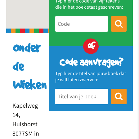
Typ hier de code van vijf tekens
die in het boek staat geschreven:
of
Onder
Code aanvragen?
de
Typ hier de titel van jouw boek dat
je wilt laten zwerven:
Wieken
Kapelweg
14,
Hulshorst
8077SM in