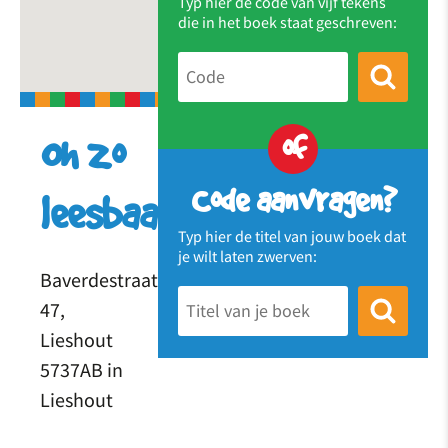
Typ hier de code van vijf tekens
die in het boek staat geschreven:
of
Oh zo
Code aanvragen?
leesbaar
Typ hier de titel van jouw boek dat
je wilt laten zwerven:
Baverdestraat
47,
Lieshout
5737AB in
Lieshout