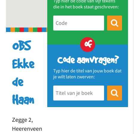
Typ hier de code van vijf tekens
die in het boek staat geschreven:
of
OBS
Code aanvragen?
Ekke
Typ hier de titel van jouw boek dat
je wilt laten zwerven:
de
Haan
Zegge 2,
Heerenveen