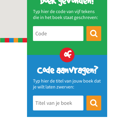
Boek gevonden?
Typ hier de code van vijf tekens
die in het boek staat geschreven:
of
Code aanvragen?
Typ hier de titel van jouw boek dat
je wilt laten zwerven: