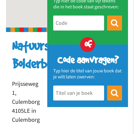
Typ hier de code van vijf tekens
die in het boek staat geschreven:
of
Natuurspeeltuin
Code aanvragen?
Bolderburen
Typ hier de titel van jouw boek dat
je wilt laten zwerven:
Prijsseweg
1,
Culemborg
4105LE in
Culemborg