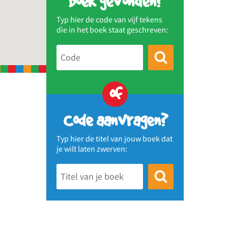
Boek gevonden?
Typ hier de code van vijf tekens
die in het boek staat geschreven:
of
Code aanvragen?
Typ hier de titel van jouw boek dat
je wilt laten zwerven: