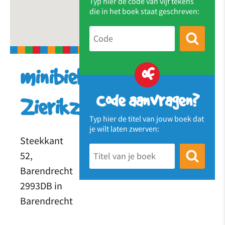
Typ hier de code van vijf tekens
die in het boek staat geschreven:
of
minibieb
Code aanvragen?
Zierikzee
Typ hier de titel van jouw boek dat
je wilt laten zwerven:
Steekkant
52,
Barendrecht
2993DB in
Barendrecht