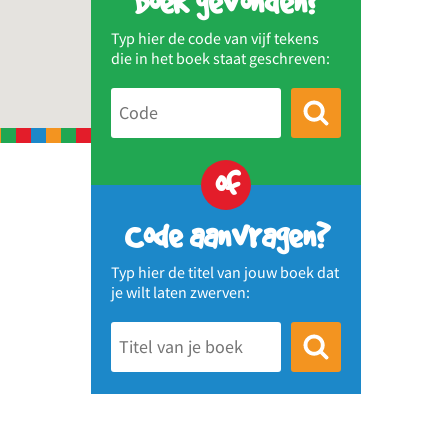
Boek gevonden?
Typ hier de code van vijf tekens
die in het boek staat geschreven:
of
Code aanvragen?
Typ hier de titel van jouw boek dat
je wilt laten zwerven: