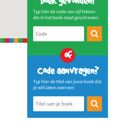
Boek gevonden?
Typ hier de code van vijf tekens
die in het boek staat geschreven:
of
Code aanvragen?
Typ hier de titel van jouw boek dat
je wilt laten zwerven: