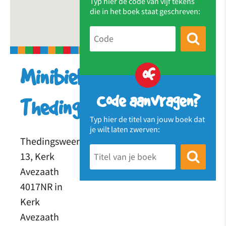
Typ hier de code van vijf tekens
die in het boek staat geschreven:
of
Minibieb
Code aanvragen?
Thedingsweert
Typ hier de titel van jouw boek dat
je wilt laten zwerven:
Thedingsweert
13, Kerk
Avezaath
4017NR in
Kerk
Avezaath