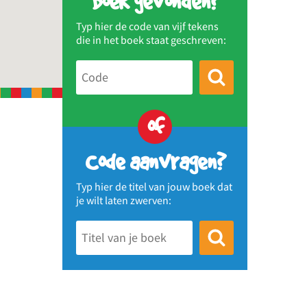
Boek gevonden?
Typ hier de code van vijf tekens
die in het boek staat geschreven:
of
Code aanvragen?
Typ hier de titel van jouw boek dat
je wilt laten zwerven: