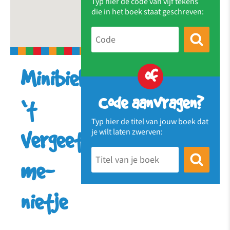
Typ hier de code van vijf tekens
die in het boek staat geschreven:
of
Minibieb
Code aanvragen?
‘t
Typ hier de titel van jouw boek dat
je wilt laten zwerven:
Vergeet-
me-
nietje