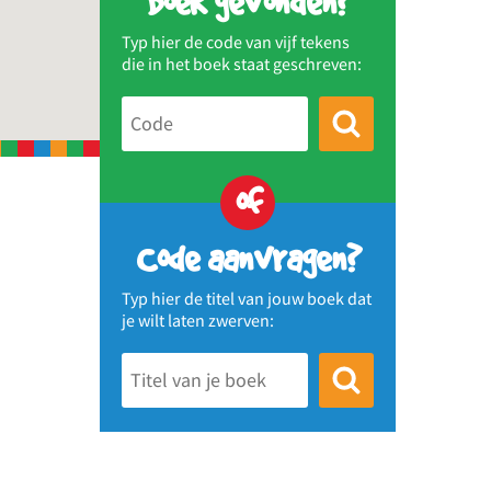
Boek gevonden?
Typ hier de code van vijf tekens
die in het boek staat geschreven:
of
Code aanvragen?
Typ hier de titel van jouw boek dat
je wilt laten zwerven: