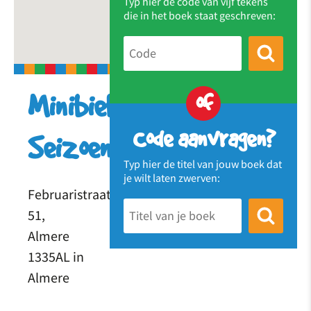
Typ hier de code van vijf tekens
die in het boek staat geschreven:
of
Minibieb
Code aanvragen?
Seizoenenbuurt
Typ hier de titel van jouw boek dat
je wilt laten zwerven:
Februaristraat
51,
Almere
1335AL in
Almere