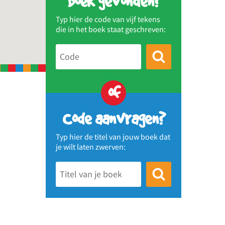
Boek gevonden?
Typ hier de code van vijf tekens
die in het boek staat geschreven:
of
Code aanvragen?
Typ hier de titel van jouw boek dat
je wilt laten zwerven: