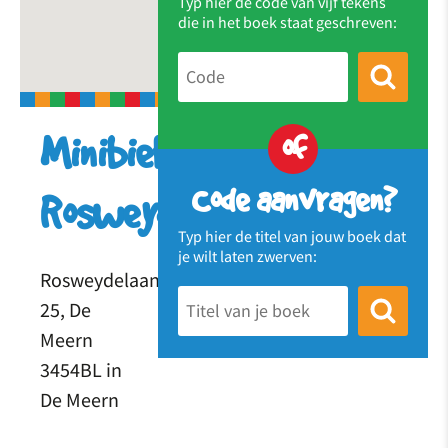
Typ hier de code van vijf tekens
die in het boek staat geschreven:
of
Minibieb
Code aanvragen?
Rosweydelaan
Typ hier de titel van jouw boek dat
je wilt laten zwerven:
Rosweydelaan
25, De
Meern
3454BL in
De Meern