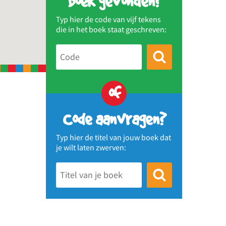
Boek gevonden?
Typ hier de code van vijf tekens
die in het boek staat geschreven:
of
Code aanvragen?
Typ hier de titel van jouw boek dat
je wilt laten zwerven: