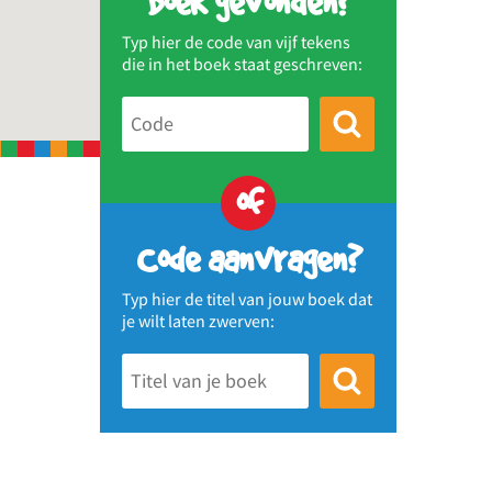
Boek gevonden?
Typ hier de code van vijf tekens
die in het boek staat geschreven:
of
Code aanvragen?
Typ hier de titel van jouw boek dat
je wilt laten zwerven: